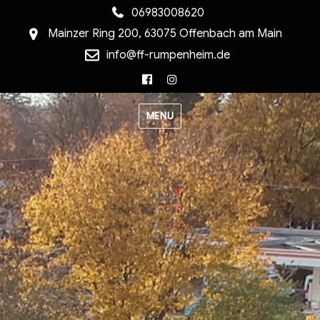
06983008620
Mainzer Ring 200, 63075 Offenbach am Main
info@ff-rumpenheim.de
Facebook
Instagram
MENU