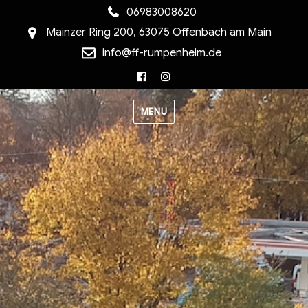
06983008620
Mainzer Ring 200, 63075 Offenbach am Main
info@ff-rumpenheim.de
Facebook
Instagram
MENU