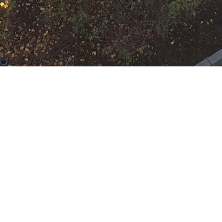
N
Google Kalender
iCalend