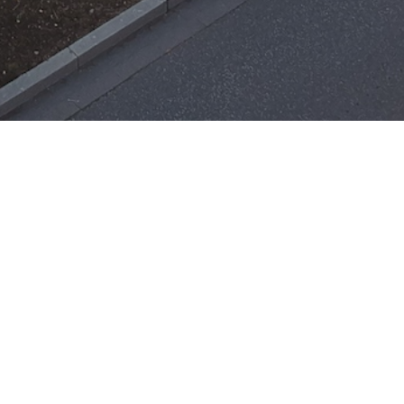
Einsätze
H-ÖL-FLUSS
25. Mai 2026
|
22:21
F-BMA
13. Mai 2026
|
22:17
F-2
ar
Office 365
3. Mai 2026
|
17:21