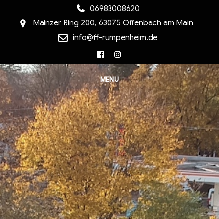
06983008620
Mainzer Ring 200, 63075 Offenbach am Main
info@ff-rumpenheim.de
Facebook
Instagram
MENU