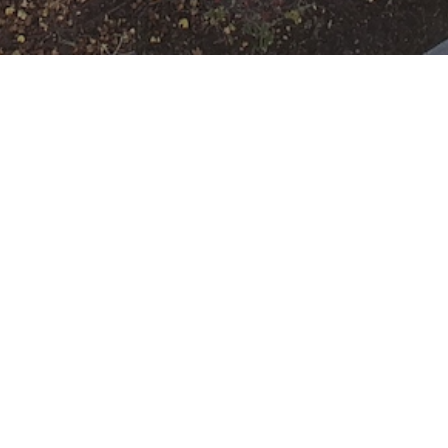
Ausbildung
Wann
November 5, 2025
19:00 - 22:00
ZUM KALENDER
HINZUFÜGEN
Wo
ICS herunterladen
Google Ka
Freiwillige Feuerwehr Rumpenheim
Mainzer Ring 200, Offenbach,
Hessen, 63075