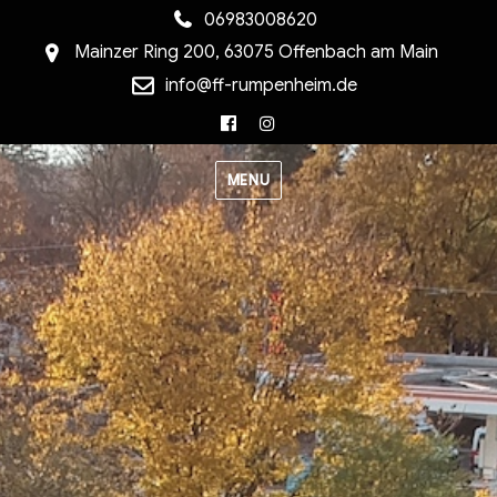
06983008620
Mainzer Ring 200, 63075 Offenbach am Main
info@ff-rumpenheim.de
Facebook
Instagram
MENU