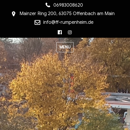
06983008620
Mainzer Ring 200, 63075 Offenbach am Main
info@ff-rumpenheim.de
Facebook
Instagram
MENU