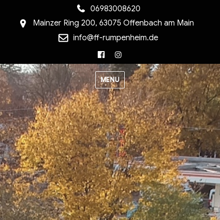
06983008620
Mainzer Ring 200, 63075 Offenbach am Main
info@ff-rumpenheim.de
Facebook
Instagram
MENU