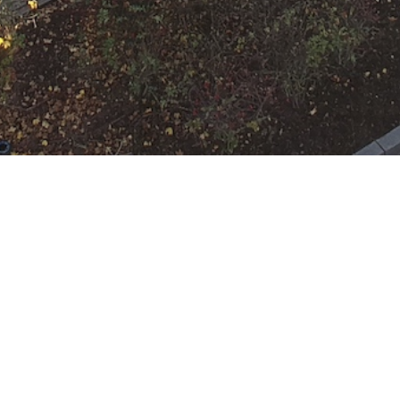
N
Google Kalender
iCalend