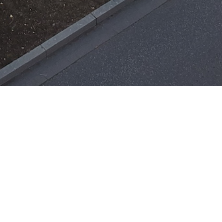
Einsätze
H-ÖL-FLUSS
25. Mai 2026
|
22:21
F-BMA
13. Mai 2026
|
22:17
F-2
ar
Office 365
3. Mai 2026
|
17:21