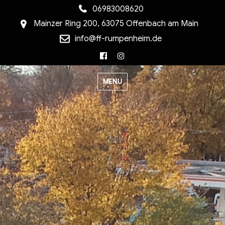
06983008620
Mainzer Ring 200, 63075 Offenbach am Main
info@ff-rumpenheim.de
Facebook
Instagram
MENU