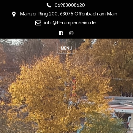
06983008620
Mainzer Ring 200, 63075 Offenbach am Main
info@ff-rumpenheim.de
Facebook
Instagram
MENU