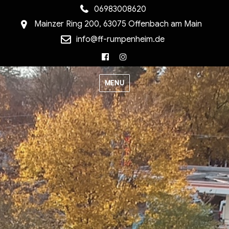
06983008620
Mainzer Ring 200, 63075 Offenbach am Main
info@ff-rumpenheim.de
Facebook
Instagram
MENU