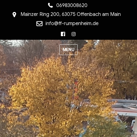
06983008620
Mainzer Ring 200, 63075 Offenbach am Main
info@ff-rumpenheim.de
Facebook
Instagram
MENU