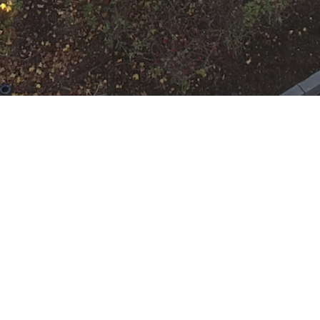
N
Google Kalender
iCalend