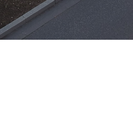
Einsätze
H-ÖL-FLUSS
25. Mai 2026
|
22:21
F-BMA
13. Mai 2026
|
22:17
F-2
ar
Office 365
3. Mai 2026
|
17:21