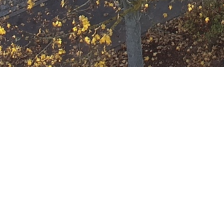
Ausbildung
Wann
November 29, 2023
19:00 - 22:00
ZUM KALENDER HINZUFÜGE
Wo
ICS herunterladen