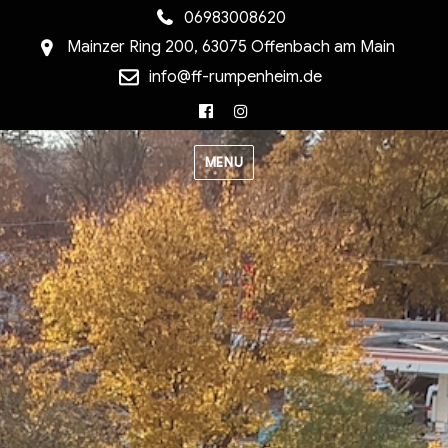
06983008620
Mainzer Ring 200, 63075 Offenbach am Main
info@ff-rumpenheim.de
Facebook
Instagram
MENU