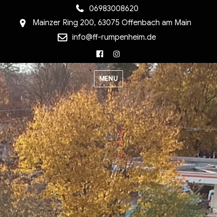
06983008620
Mainzer Ring 200, 63075 Offenbach am Main
info@ff-rumpenheim.de
Facebook
Instagram
MENU