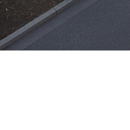
Einsätze
H-ÖL-FLUSS
25. Mai 2026
|
22:21
F-BMA
13. Mai 2026
|
22:17
F-2
ar
Office 365
3. Mai 2026
|
17:21