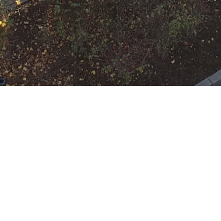
N
Google Kalender
iCalend