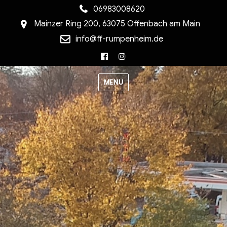
06983008620
Mainzer Ring 200, 63075 Offenbach am Main
info@ff-rumpenheim.de
Facebook
Instagram
MENU