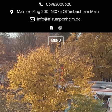
06983008620
Mainzer Ring 200, 63075 Offenbach am Main
info@ff-rumpenheim.de
Facebook
Instagram
MENU