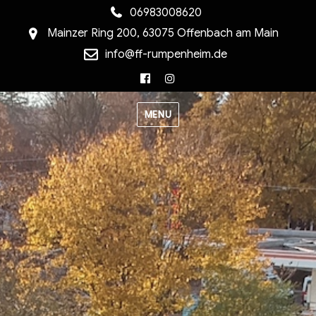
06983008620
Mainzer Ring 200, 63075 Offenbach am Main
info@ff-rumpenheim.de
Facebook
Instagram
MENU