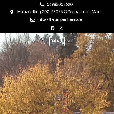
06983008620
Mainzer Ring 200, 63075 Offenbach am Main
info@ff-rumpenheim.de
Facebook
Instagram
MENU