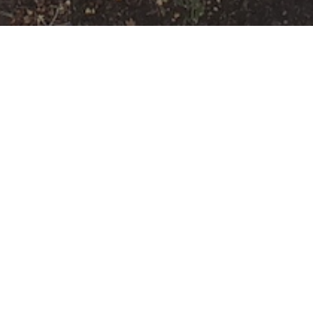
H-GEFAHR-1
Datum:
16. März 2024 um
12:02 Uhr
Einsatzart:
Hilfeleistung
Einsatzort:
Offenbach am Main
Mannschaftsstärke:
9
Einheiten und Fahrzeuge:
Freiwillige Feuerwehr
Offenbach Rumpenheim
:
LF
KatS
,
SW 2000-Tr
Berufsfeuerwehr Offenbach