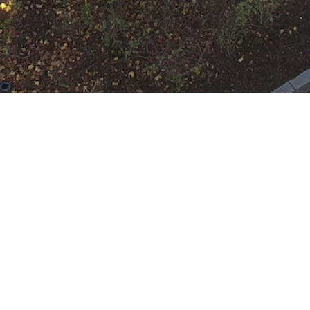
t der FF auf jeweiliger Wache
 Rumpenheim