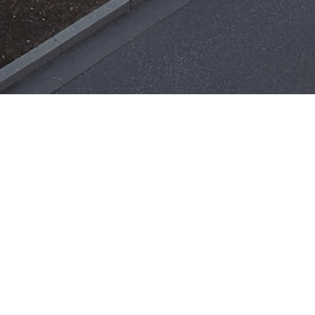
Einsätze
H-ÖL-FLUSS
25. Mai 2026
|
22:21
F-BMA
13. Mai 2026
|
22:17
F-2
3. Mai 2026
|
17:21