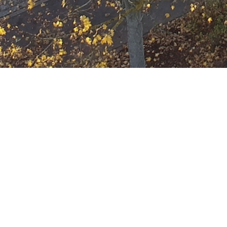
Einsatzbereitschaf
Datum:
19. Mai 2025 um 11:09 Uhr
Einsatzart:
Bereitschaft
Einsatzort:
Offenbach am Main
Mannschaftsstärke:
12
Einheiten und Fahrzeuge:
Freiwillige Feuerwehr Offenbach