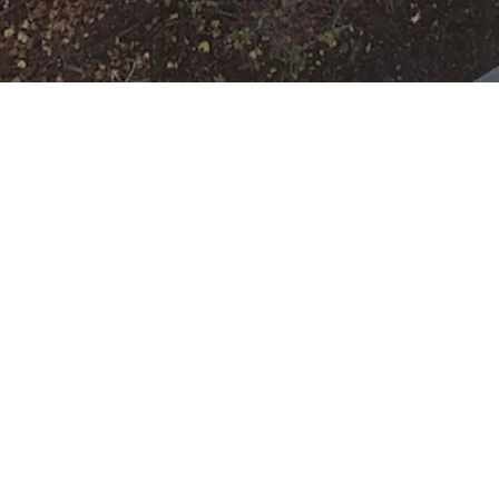
Einsatzbereitschaf
t der FF auf
jeweiliger Wache
Datum:
19. Mai 2025 um 11:09 Uhr
Einsatzart:
Bereitschaft
Einsatzort:
Offenbach am Main
Mannschaftsstärke:
12
Einheiten und Fahrzeuge:
Freiwillige Feuerwehr