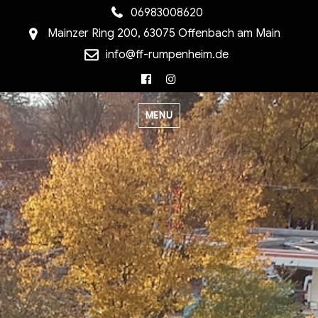
06983008620
Mainzer Ring 200, 63075 Offenbach am Main
info@ff-rumpenheim.de
Facebook
Instagram
MENU