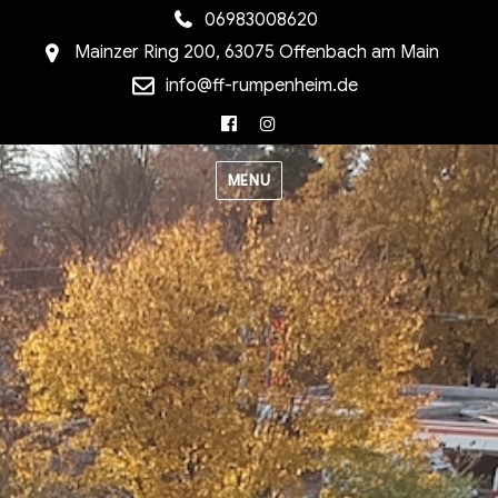
06983008620
Mainzer Ring 200, 63075 Offenbach am Main
info@ff-rumpenheim.de
Facebook
Instagram
MENU