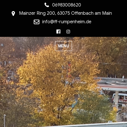
06983008620
Mainzer Ring 200, 63075 Offenbach am Main
info@ff-rumpenheim.de
Facebook
Instagram
MENU