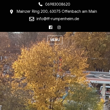
06983008620
Mainzer Ring 200, 63075 Offenbach am Main
info@ff-rumpenheim.de
Facebook
Instagram
MENU