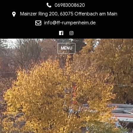
06983008620
Mainzer Ring 200, 63075 Offenbach am Main
info@ff-rumpenheim.de
Facebook
Instagram
MENU