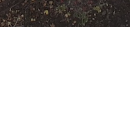
Freiwillige
Feuerwehr
Rumpenheim
Veranstaltungsort
Mainzer Ring 200
Offenbach
Hessen
63075
Nächste Veranstaltung