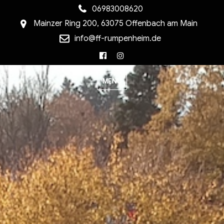
06983008620
Mainzer Ring 200, 63075 Offenbach am Main
info@ff-rumpenheim.de
Facebook
Instagram
MENU